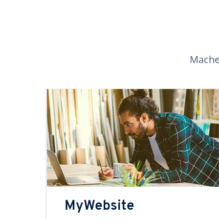
Machen
MyWebsite