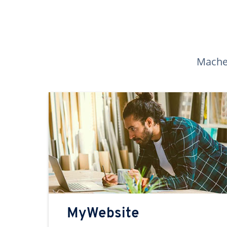
Machen
MyWebsite