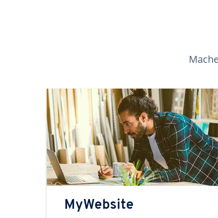
Machen
MyWebsite