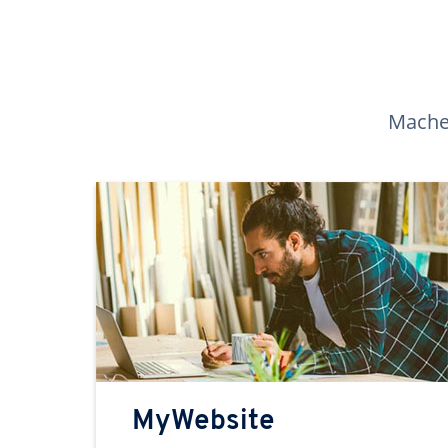
Machen
MyWebsite