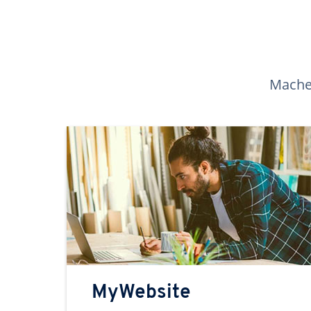
Machen
MyWebsite