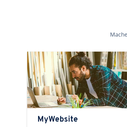
Machen
MyWebsite