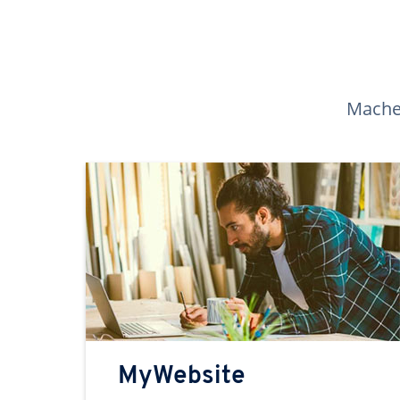
Machen
MyWebsite