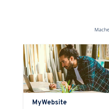
Machen
MyWebsite