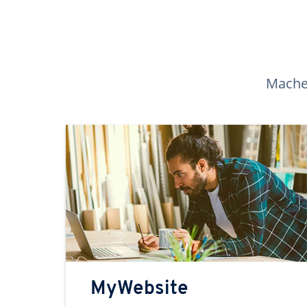
Machen
MyWebsite