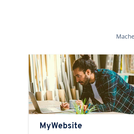
Machen
MyWebsite