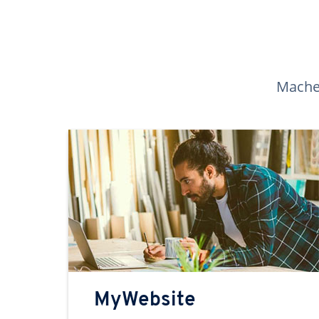
Machen
MyWebsite