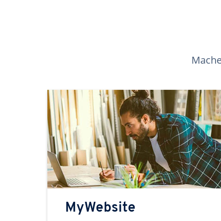
Machen
MyWebsite