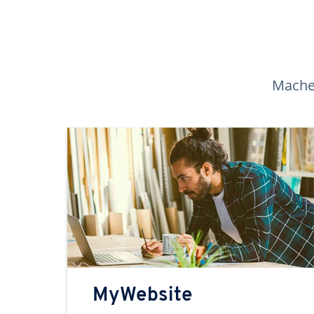
Machen
MyWebsite