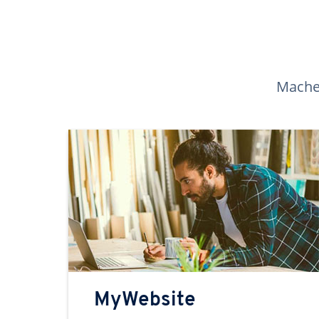
Machen
MyWebsite