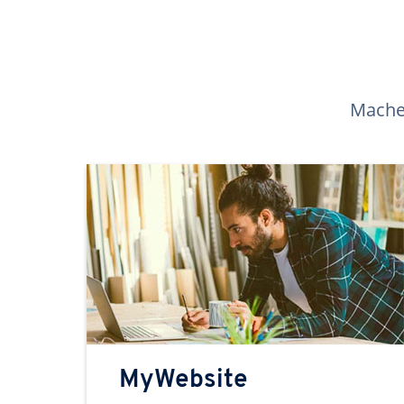
Machen
MyWebsite