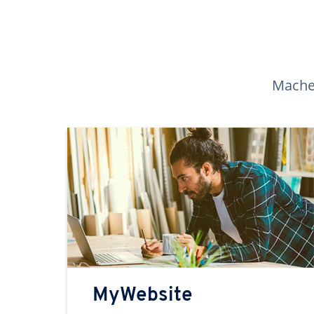
Machen
MyWebsite