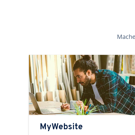
Machen
MyWebsite