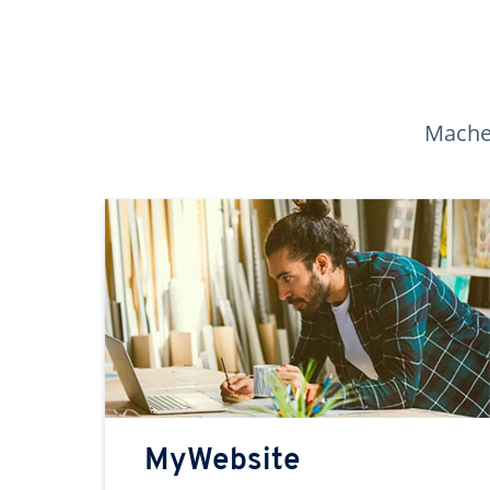
Machen
MyWebsite