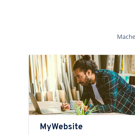
Machen
MyWebsite