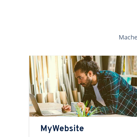
Machen
MyWebsite