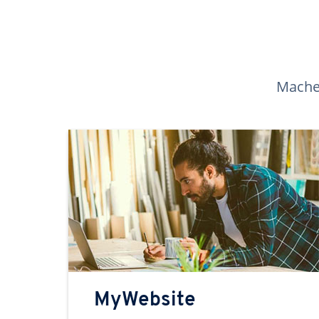
Machen
MyWebsite