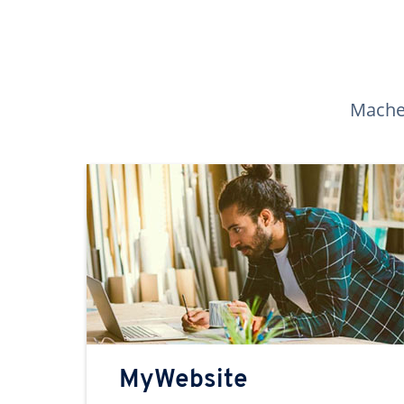
Machen
MyWebsite