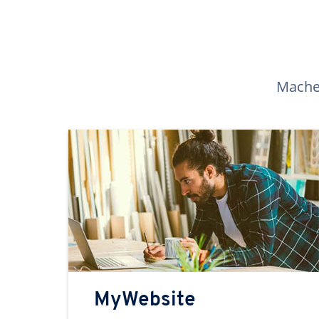
Machen
MyWebsite