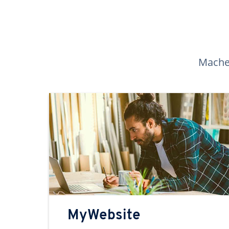
Machen
MyWebsite