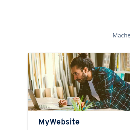
Machen
MyWebsite