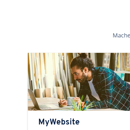
Machen
MyWebsite