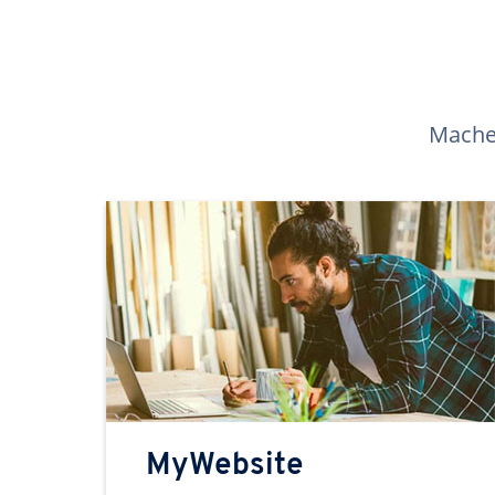
Machen
MyWebsite