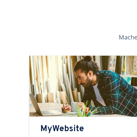
Machen
MyWebsite