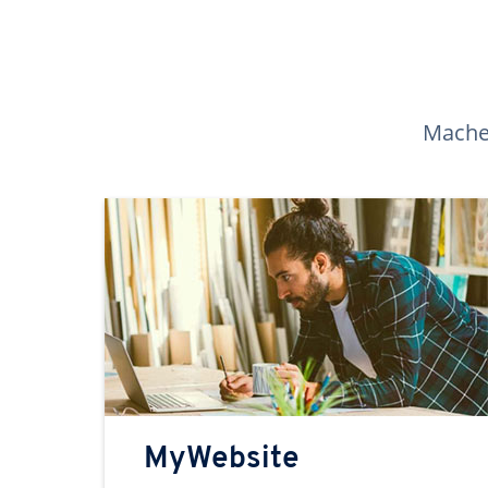
Machen
MyWebsite