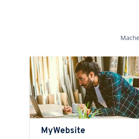
Machen
MyWebsite